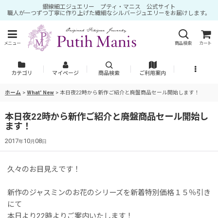
銀線細工ジュエリー プティ・マニス 公式サイト
職人が一つずつ丁寧に作り上げた繊細なシルバージュエリーをお届けします。
メニュー
商品検索
カート
カテゴリ
マイページ
商品検索
ご利用案内
ホーム
>
What' New
>
本日夜22時から新作ご紹介と廃盤商品セール開始します！
本日夜22時から新作ご紹介と廃盤商品セール開始し
ます！
2017
10
08
年
月
日
久々のお目見えです！
新作のジャスミンのお花のシリーズを新着特別価格１５％引き
にて
本日より22時よりご案内いたします！