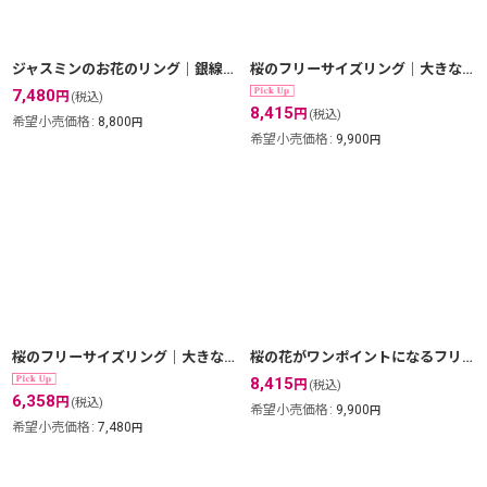
ジャスミンのお花のリング｜銀線細工の花びらが美しい。フリーサイズリング silver925
桜のフリーサイズリング｜大きな【SAKURA・サクラ】の繊細な透かし模様が美しいフリーサイズリング【金属アレルギーの方に配慮したニッケルフリー加工】
7,480
円
(税込)
8,415
円
(税込)
希望小売価格
:
8,800
円
希望小売価格
:
9,900
円
桜のフリーサイズリング｜大きな【SAKURA・サクラ】の花を乗せたリング【silver925】
桜の花がワンポイントになるフリーサイズリング｜サクラ・SAKURAの花を銀線細工・フィリグリーで表現したチャーム【ニッケルフリーで金属アレルギーの方にも安心なゴールド加工】
8,415
円
(税込)
6,358
円
(税込)
希望小売価格
:
9,900
円
希望小売価格
:
7,480
円