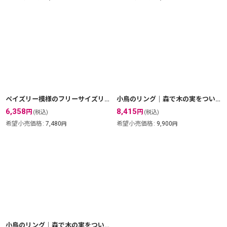
ペイズリー模様のフリーサイズリング｜銀線細工の大きなワンポイントがひきたつ。【silver925】
小鳥のリング｜森で木の実をついばむ小鳥の姿がハッピーなフリーサイズリング【金属アレルギーの方に配慮したニッケルフリー加工】
6,358
8,415
円
円
(税込)
(税込)
希望小売価格
:
7,480
希望小売価格
:
9,900
円
円
小鳥のリング｜森で木の実をついばむ姿がハッピーなフリーサイズリング【silver925】