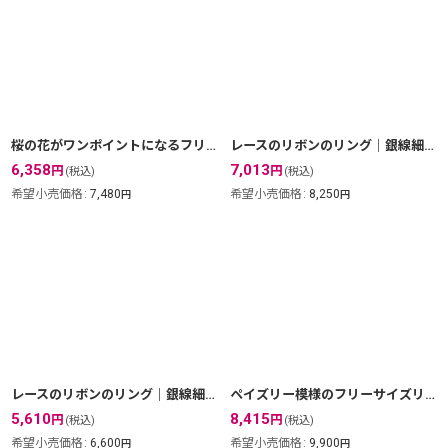
桜の花がワンポイントになるフリーサイズリング｜サクラ・SAKURAの花を銀線細工・フィリグリーで表現したチャーム【silver925】
レースのリボンのリング｜銀線細工・フィリグリーの透かしが美しいリボンがワンポイントのゴールドリング【金属アレルギーの方に配慮したニッケルフリー加工】
6,358
7,013
円
円
(税込)
(税込)
希望小売価格
:
7,480
希望小売価格
:
8,250
円
円
レースのリボンのリング｜銀線細工・フィリグリーで仕上げた美しい透かし模様がワンポイント・シルバーリング【silver925】
ペイズリー模様のフリーサイズリング｜銀線細工の大きなワンポイントの指輪【金属アレルギーの方に配慮したニッケルフリー加工】
5,610
8,415
円
円
(税込)
(税込)
希望小売価格
:
6,600
希望小売価格
:
9,900
円
円