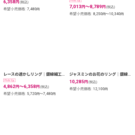
6,358
円
(税込)
7,013
～8,789
円
円
(税込)
希望小売価格
:
7,480
円
希望小売価格
:
8,250
～10,340
円
円
レースの透かしリング｜銀線細工の透かしの繊細さを堪能できるシンプルリング。1号〜18号まで。【silver925】
ジャスミンのお花のリング｜銀線細工の花びらが美しい。フリーサイズリング【金属アレルギーの方に配慮したニッケルフリー加工】
10,285
円
(税込)
4,862
～6,358
円
円
(税込)
希望小売価格
:
12,100
円
希望小売価格
:
5,720
～7,480
円
円