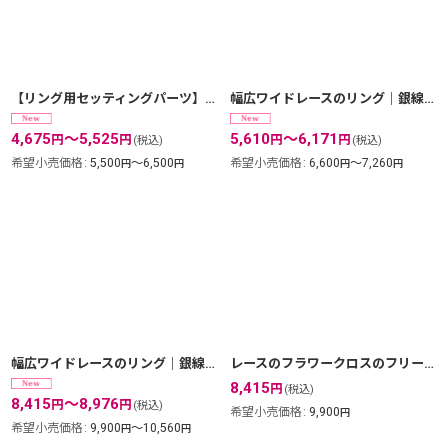
絞り込む
【リング用セッティングパーツ】透かしの光と影が美しい台座｜8mmストーンを入れられるリング [fil16r]
幅広ワイドレースのリング｜銀線細工の透かしの繊細さを堪能できるシンプルリング。【silver925】
4,675
～5,525
5,610
～6,171
円
円
円
円
(税込)
(税込)
希望小売価格
:
5,500
～6,500
希望小売価格
:
6,600
～7,260
円
円
円
円
幅広ワイドレースのリング｜銀線細工の透かしの繊細さを堪能できるシンプルリング。【金属アレルギーの方に配慮したニッケルフリー加工】
レースのフラワークロスのフリーサイズリング｜銀線細工の大きなワンポイントの指輪【金属アレルギーの方に配慮したニッケルフリー加工】
8,415
円
(税込)
8,415
～8,976
円
円
(税込)
希望小売価格
:
9,900
円
希望小売価格
:
9,900
～10,560
円
円