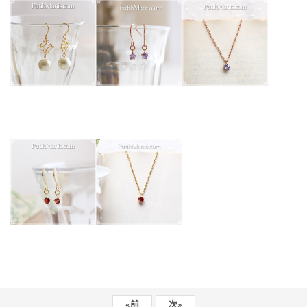
«
前
次
»