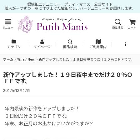
銀線細工ジュエリー プティ・マニス 公式サイト
職人が一つずつ丁寧に作り上げた繊細なシルバージュエリーをお届けします。
メニュー
商品検索
カート
カテゴリ
マイページ
商品検索
ご利用案内
ホーム
>
What' New
>
新作アップしました！１９日夜中までだけ２０％ＯＦＦです。
新作アップしました！１９日夜中までだけ２０％Ｏ
ＦＦです。
2017
12
17
年
月
日
年内最後の新作をアップしました！
３日間だけ２０％ＯＦＦです。
年末、お正月のお出かけにいかがですか？