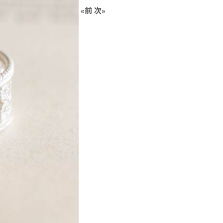
«
前
次
»