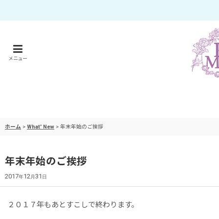
メニュー
ホーム
>
What' New
>
年末年始のご挨拶
年末年始のご挨拶
2017
12
31
年
月
日
２０１７年もあとすこしで終わります。