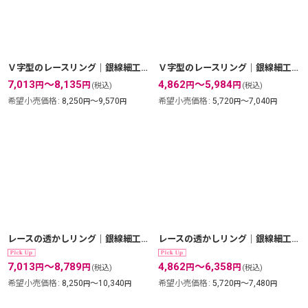
絞り込む
Ｖ字型のレースリング｜銀線細工の透かしの繊細さを堪能しつつ指を長く魅せるリング。5号〜18号まで・K24GPK18GP【金属アレルギーの方に配慮したニッケルフリー加工】
Ｖ字型のレースリング｜銀線細工の透かしの繊細さを堪能しつつ指を長く魅せるリング。5号〜18号まで【silver925】
7,013
～8,135
4,862
～5,984
円
円
円
円
(税込)
(税込)
希望小売価格
:
8,250
～9,570
希望小売価格
:
5,720
～7,040
円
円
円
円
レースの透かしリング｜銀線細工の透かしの繊細さを堪能できるシンプルリング。1号〜18号まで。【金属アレルギーの方に配慮したニッケルフリー加工】
レースの透かしリング｜銀線細工の透かしの繊細さを堪能できるシンプルリング。1号〜18号まで。【silver925】
7,013
～8,789
4,862
～6,358
円
円
円
円
(税込)
(税込)
希望小売価格
:
8,250
～10,340
希望小売価格
:
5,720
～7,480
円
円
円
円