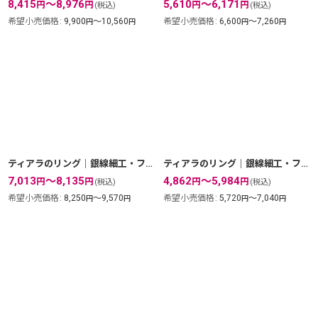
8,415
～8,976
5,610
～6,171
円
円
円
円
(税込)
(税込)
希望小売価格
:
9,900
～10,560
希望小売価格
:
6,600
～7,260
円
円
円
円
ティアラのリング｜銀線細工・フィリグリーの透かしで王冠を表現したゴールドリング【金属アレルギーの方に配慮したニッケルフリー加工】
ティアラのリング｜銀線細工・フィリグリーの透かしで王冠を表現したシルバーリング【silver925】
7,013
～8,135
4,862
～5,984
円
円
円
円
(税込)
(税込)
希望小売価格
:
8,250
～9,570
希望小売価格
:
5,720
～7,040
円
円
円
円