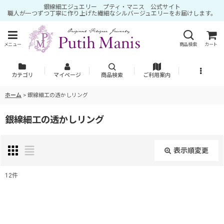
銀線細工ジュエリー プティ・マニス 公式サイト
職人が一つずつ丁寧に作り上げた繊細なシルバージュエリーをお届けします。
メニュー
商品検索
カート
カテゴリ
マイページ
商品検索
ご利用案内
ホーム
>
銀線細工の透かしリング
銀線細工の透かしリング
表示順変更
閉じる
12
件
表示数
:
並び順
: