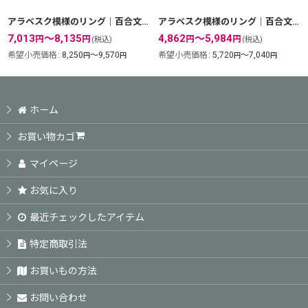
アラベスク模様のリング｜百合文様の透かしがアンティーク風な指輪【金属アレルギーの方に配慮したニッケルフリー加工】
アラベスク模様のリング｜百合文様の透かしがアンティーク風な指輪【silver925】
7,013
～8,135
4,862
～5,984
円
円
円
円
(税込)
(税込)
希望小売価格
:
8,250
～9,570
希望小売価格
:
5,720
～7,040
円
円
円
円
ホーム
お買い物カゴ
マイページ
お気に入り
最近チェックしたアイテム
特定商取引法
お買いもの方法
お問い合わせ