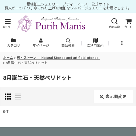
銀線細工ジュエリー プティ・マニス 公式サイト
職人が一つずつ丁寧に作り上げた繊細なシルバージュエリーをお届けします。
メニュー
商品検索
カート
カテゴリ
マイページ
商品検索
ご利用案内
ホーム
>
石・ストーン -Natural Stones and artificial stones-
>
8月誕生石・天然ペリドット
8月誕生石・天然ペリドット
表示順変更
閉じる
0
件
表示数
: