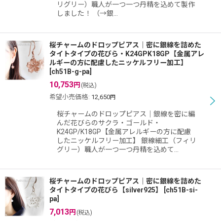
リグリー）職人が一つ一つ丹精を込めて製作
しました！ （→銀…
桜チャームのドロップピアス｜密に銀線を詰めた
タイトタイプの花びら・K24GPK18GP【金属アレ
ルギーの方に配慮したニッケルフリー加工】
[
ch51B-g-pa
]
10,753
円
(税込)
希望小売価格
:
12,650
円
桜チャームのドロップピアス｜銀線を密に編
んだ花びらのサクラ・ゴールド・
K24GP/K18GP【金属アレルギーの方に配慮
したニッケルフリー加工】 銀線細工（フィリ
グリー）職人が一つ一つ丹精を込めて…
桜チャームのドロップピアス｜密に銀線を詰めた
タイトタイプの花びら【silver925】
[
ch51B-si-
pa
]
7,013
円
(税込)