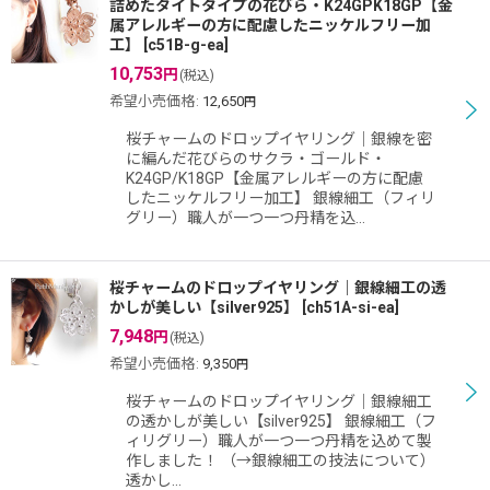
詰めたタイトタイプの花びら・K24GPK18GP【金
属アレルギーの方に配慮したニッケルフリー加
工】
[
c51B-g-ea
]
10,753
円
(税込)
希望小売価格
:
12,650
円
桜チャームのドロップイヤリング｜銀線を密
に編んだ花びらのサクラ・ゴールド・
K24GP/K18GP【金属アレルギーの方に配慮
したニッケルフリー加工】 銀線細工（フィリ
グリー）職人が一つ一つ丹精を込…
桜チャームのドロップイヤリング｜銀線細工の透
かしが美しい【silver925】
[
ch51A-si-ea
]
7,948
円
(税込)
希望小売価格
:
9,350
円
桜チャームのドロップイヤリング｜銀線細工
の透かしが美しい【silver925】 銀線細工（フ
ィリグリー）職人が一つ一つ丹精を込めて製
作しました！ （→銀線細工の技法について）
透かし…