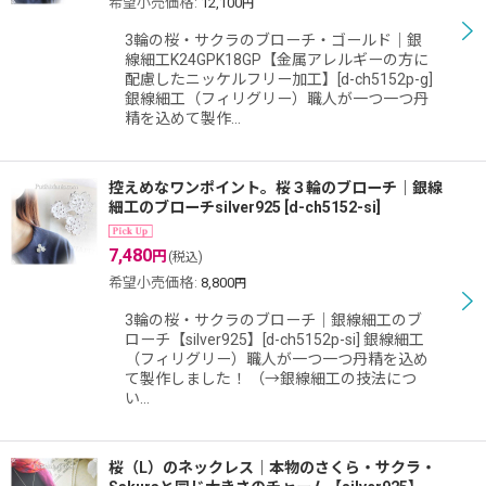
希望小売価格
:
12,100
円
3輪の桜・サクラのブローチ・ゴールド｜銀
線細工K24GPK18GP【金属アレルギーの方に
配慮したニッケルフリー加工】[d-ch5152p-g]
銀線細工（フィリグリー）職人が一つ一つ丹
精を込めて製作…
控えめなワンポイント。桜３輪のブローチ｜銀線
細工のブローチsilver925
[
d-ch5152-si
]
7,480
円
(税込)
希望小売価格
:
8,800
円
3輪の桜・サクラのブローチ｜銀線細工のブ
ローチ【silver925】[d-ch5152p-si] 銀線細工
（フィリグリー）職人が一つ一つ丹精を込め
て製作しました！ （→銀線細工の技法につ
い…
桜（L）のネックレス｜本物のさくら・サクラ・