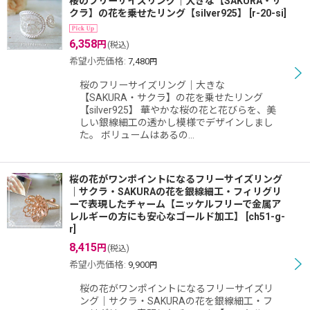
桜のフリーサイズリング｜大きな【SAKURA・サ
クラ】の花を乗せたリング【silver925】
[
r-20-si
]
6,358
円
(税込)
希望小売価格
:
7,480
円
桜のフリーサイズリング｜大きな
【SAKURA・サクラ】の花を乗せたリング
【silver925】 華やかな桜の花と花びらを、美
しい銀線細工の透かし模様でデザインしまし
た。 ボリュームはあるの…
桜の花がワンポイントになるフリーサイズリング
｜サクラ・SAKURAの花を銀線細工・フィリグリ
ーで表現したチャーム【ニッケルフリーで金属ア
レルギーの方にも安心なゴールド加工】
[
ch51-g-
r
]
8,415
円
(税込)
希望小売価格
:
9,900
円
桜の花がワンポイントになるフリーサイズリ
ング｜サクラ・SAKURAの花を銀線細工・フ