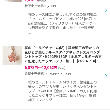
(税込)
希望小売価格
:
8,250
円
桜のレース細工が美しいしずく型の銀線細工
チャームドロップピアス silver925 [ch71-si-
pa] 銀線細工（フィリグリー）職人が一つ一
つ丹精を込めて製作しました！ （→銀線細
工…
桜のゴールドチャーム(M)｜銀線細工の透かしの
花びらが美しいルースタイプネックレス用ペンダ
ントトップ・K24GPK18GP【金属アレルギーの方
に配慮したニッケルフリー加工】
[
ch51A-g-n
]
6,078
～12,062
円
円
(税込)
希望小売価格
:
7,150
～14,190
円
円
桜のゴールドチャームＭサイズ｜銀線細工の
透かしの花びらが美しいサクラペンダントト
ップ・K24K18K【金属アレルギーの方に配慮
したニッケルフリー加工】 [ch51A-g-n] 銀線
細工（フィリグ…