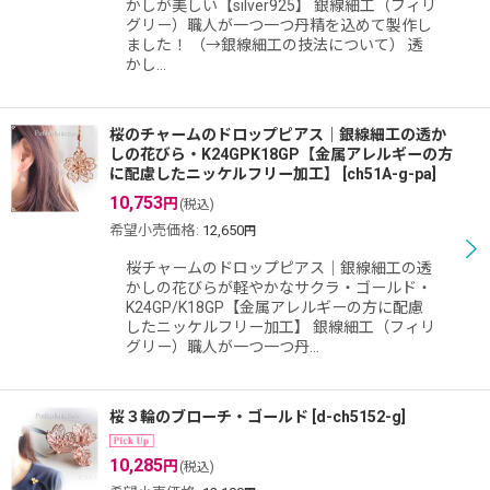
かしが美しい【silver925】 銀線細工（フィリ
グリー）職人が一つ一つ丹精を込めて製作し
ました！ （→銀線細工の技法について） 透
かし…
桜のチャームのドロップピアス｜銀線細工の透か
しの花びら・K24GPK18GP【金属アレルギーの方
に配慮したニッケルフリー加工】
[
ch51A-g-pa
]
10,753
円
(税込)
希望小売価格
:
12,650
円
桜チャームのドロップピアス｜銀線細工の透
かしの花びらが軽やかなサクラ・ゴールド・
K24GP/K18GP【金属アレルギーの方に配慮
したニッケルフリー加工】 銀線細工（フィリ
グリー）職人が一つ一つ丹…
桜３輪のブローチ・ゴールド
[
d-ch5152-g
]
10,285
円
(税込)