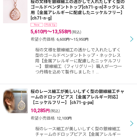
桜の文様を銀線細工の透かしで入れたしずく型の
ゴールドペンダントトップ[ch71-g-n]ネックレス
用【金属アレルギーに配慮したニッケルフリー】
[
ch71-n-g
]
並び順
:
5,610
～13,558
円
円
(税込)
絞り込む
希望小売価格
:
6,600
～15,950
円
円
桜の文様を銀線細工の透かしで入れたしずく
型のゴールドペンダントトップ・ネックレス
用【金属アレルギーに配慮したニッケルフリ
ー】 銀線細工（フィリグリー）職人が一つ一
つ丹精を込めて製作しました！ …
桜のレース細工が美しいしずく型の銀線細工チャ
ームのドロップピアス【金属アレルギー対応】
【ニッケルフリー】
[
ch71-g-pa
]
10,285
円
(税込)
希望小売価格
:
12,100
円
桜のレース細工が美しいしずく型の銀線細工
チャームのドロップピアス【金属アレルギー