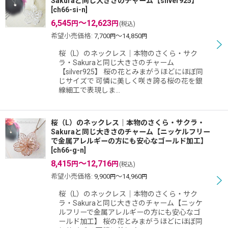
Sakuraと同じ大きさのチャーム【silver925】
[
ch66-si-n
]
6,545
～12,623
円
円
(税込)
希望小売価格
:
7,700
～14,850
円
円
桜（L）のネックレス｜本物のさくら・サク
ラ・Sakuraと同じ大きさのチャーム
【silver925】 桜の花とみまがうほどにほぼ同
じサイズで 可憐に美しく咲き誇る桜の花を銀
線細工で表現しま…
桜（L）のネックレス｜本物のさくら・サクラ・
Sakuraと同じ大きさのチャーム【ニッケルフリー
で金属アレルギーの方にも安心なゴールド加工】
[
ch66-g-n
]
8,415
～12,716
円
円
(税込)
希望小売価格
:
9,900
～14,960
円
円
桜（L）のネックレス｜本物のさくら・サク
ラ・Sakuraと同じ大きさのチャーム【ニッケ
ルフリーで金属アレルギーの方にも安心なゴ
ールド加工】 桜の花とみまがうほどにほぼ同