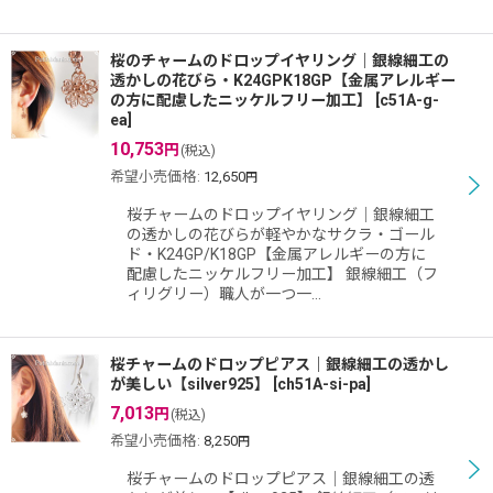
桜のチャームのドロップイヤリング｜銀線細工の
透かしの花びら・K24GPK18GP【金属アレルギー
の方に配慮したニッケルフリー加工】
[
c51A-g-
ea
]
10,753
円
(税込)
希望小売価格
:
12,650
円
桜チャームのドロップイヤリング｜銀線細工
の透かしの花びらが軽やかなサクラ・ゴール
ド・K24GP/K18GP【金属アレルギーの方に
配慮したニッケルフリー加工】 銀線細工（フ
ィリグリー）職人が一つ一…
桜チャームのドロップピアス｜銀線細工の透かし
が美しい【silver925】
[
ch51A-si-pa
]
7,013
円
(税込)
希望小売価格
:
8,250
円
桜チャームのドロップピアス｜銀線細工の透