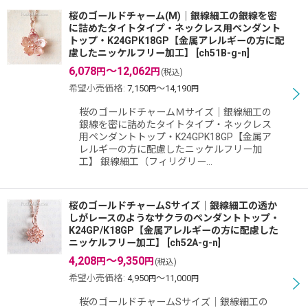
桜のゴールドチャーム(M)｜銀線細工の銀線を密
に詰めたタイトタイプ・ネックレス用ペンダント
トップ・K24GPK18GP【金属アレルギーの方に配
慮したニッケルフリー加工】
[
ch51B-g-n
]
6,078
～12,062
円
円
(税込)
希望小売価格
:
7,150
～14,190
円
円
桜のゴールドチャームＭサイズ｜銀線細工の
銀線を密に詰めたタイトタイプ・ネックレス
用ペンダントトップ・K24GPK18GP【金属ア
レルギーの方に配慮したニッケルフリー加
工】 銀線細工（フィリグリー…
桜のゴールドチャームSサイズ｜銀線細工の透か
しがレースのようなサクラのペンダントトップ・
K24GP/K18GP【金属アレルギーの方に配慮した
ニッケルフリー加工】
[
ch52A-g-n
]
4,208
～9,350
円
円
(税込)
希望小売価格
:
4,950
～11,000
円
円
桜のゴールドチャームSサイズ｜銀線細工の