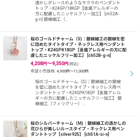
透かしがレースのようなサクラのペンダント
トップ・K24GP/18KGP【金属アレルギーの
方に配慮したニッケルフリー加工】 [ch52A-
g-n] 銀線細工（…
桜のゴールドチャーム（S)｜銀線細工の銀線を密
に詰めたタイトタイプ・ネックレス用ペンダント
トップ・K24GPK18GP【金属アレルギーの方に配
慮したニッケルフリー加工】
[
ch52B-g-n
]
4,208
～9,350
円
円
(税込)
希望小売価格
:
4,950
～11,000
円
円
桜のゴールドチャーム（S)｜銀線細工の銀線
を密に詰めたタイトタイプ・ネックレス用ペ
ンダントトップ・K24GPK18GP【金属アレル
ギーの方に配慮したニッケルフリー加工】 銀
線細工（フィリグリー）…
桜のシルバーチャーム（M)｜銀線細工の透かしの
花びらが美しいルースタイプ・ネックレス用ペン
ダントトップ【silver925】
[
ch51A-si-n
]