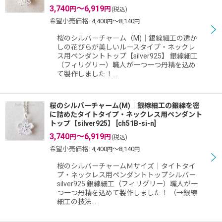
3,740
～6,919
円
円
(税込)
希望小売価格
:
4,400
～8,140
円
円
桜のシルバーチャーム（M)｜銀線細工の透か
しの花びらが美しいルースタイプ・ネックレ
ス用ペンダントトップ【silver925】 銀線細工
（フィリグリー）職人が一つ一つ丹精を込め
て製作しました！…
桜のシルバーチャーム(M)｜銀線細工の銀線を密
に詰めたタイトタイプ・ネックレス用ペンダント
トップ【silver925】
[
ch51B-si-n
]
3,740
～6,919
円
円
(税込)
希望小売価格
:
4,400
～8,140
円
円
桜のシルバーチャームＭサイズ｜タイトタイ
プ・ネックレス用ペンダントトップシルバー
silver925 銀線細工（フィリグリー）職人が一
つ一つ丹精を込めて製作しました！ （→銀線
細工の技法…