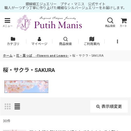
銀線細工ジュエリー プティ・マニス 公式サイト
職人が一つずつ丁寧に作り上げた繊細なシルバージュエリーをお届けします。
メニュー
商品検索
カート
カテゴリ
マイページ
商品検索
ご利用案内
ホーム
>
花・葉っぱ -Flowers and Leaves-
>
桜・サクラ・SAKURA
桜・サクラ・SAKURA
表示順変更
閉じる
30
件
表示数
: