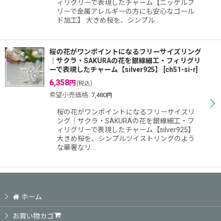
ィリグリーで表現したチャーム【ニッケルフ
リーで金属アレルギーの方にも安心なゴール
ド加工】 大きめ桜を、シンプル…
桜の花がワンポイントになるフリーサイズリング
｜サクラ・SAKURAの花を銀線細工・フィリグリ
ーで表現したチャーム【silver925】
[
ch51-si-r
]
6,358
円
(税込)
希望小売価格
:
7,480
円
桜の花がワンポイントになるフリーサイズリ
ング｜サクラ・SAKURAの花を銀線細工・フ
ィリグリーで表現したチャーム【silver925】
大きめ桜を、シンプルツイストリングのよう
な華奢なリ…
ホーム
お買い物カゴ