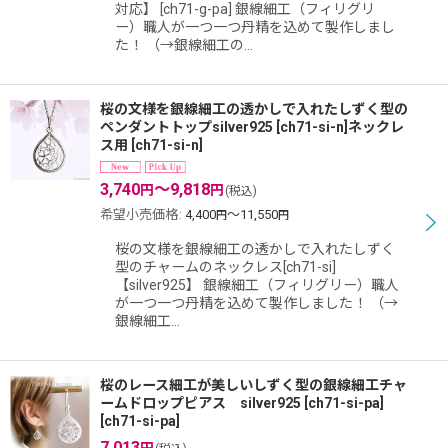
対応】 [ch71-g-pa] 銀線細工（フィリグリ
ー）職人が一つ一つ丹精を込めて製作しまし
た！ （→銀線細工の…
桜の文様を銀線細工の透かしで入れたしずく型の
ペンダントトップsilver925 [ch71-si-n]ネックレ
ス用
[
ch71-si-n
]
3,740
～9,818
円
円
(税込)
希望小売価格
:
4,400
～11,550
円
円
桜の文様を銀線細工の透かしで入れたしずく
型のチャームのネックレス[ch71-si]
【silver925】 銀線細工（フィリグリー）職人
が一つ一つ丹精を込めて製作しました！ （→
銀線細工…
桜のレース細工が美しいしずく型の銀線細工チャ
ームドロップピアス silver925 [ch71-si-pa]
[
ch71-si-pa
]
7,013
円