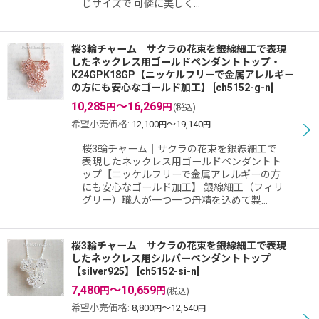
じサイズで 可憐に美しく…
桜3輪チャーム｜サクラの花束を銀線細工で表現
したネックレス用ゴールドペンダントトップ・
K24GPK18GP【ニッケルフリーで金属アレルギー
の方にも安心なゴールド加工】
[
ch5152-g-n
]
10,285
～16,269
円
円
(税込)
希望小売価格
:
12,100
～19,140
円
円
桜3輪チャーム｜サクラの花束を銀線細工で
表現したネックレス用ゴールドペンダントト
ップ【ニッケルフリーで金属アレルギーの方
にも安心なゴールド加工】 銀線細工（フィリ
グリー）職人が一つ一つ丹精を込めて製…
桜3輪チャーム｜サクラの花束を銀線細工で表現
したネックレス用シルバーペンダントトップ
【silver925】
[
ch5152-si-n
]
7,480
～10,659
円
円
(税込)
希望小売価格
:
8,800
～12,540
円
円