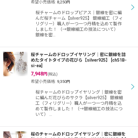
希望小売価格
:
8,250
円
桜チャームのドロップピアス｜銀線を密に編
んだ桜チャーム【silver925】 銀線細工（フィ
リグリー）職人が一つ一つ丹精を込めて製作
しました！ （→銀線細工の技法について）
銀線を密…
桜チャームのドロップイヤリング｜密に銀線を詰
めたタイトタイプの花びら【silver925】
[
ch51B-
si-ea
]
7,948
円
(税込)
希望小売価格
:
9,350
円
桜チャームのドロップイヤリング｜銀線を密
に編んだ花びらのサクラ【silver925】 銀線細
工（フィリグリー）職人が一つ一つ丹精を込
めて製作しました！ （→銀線細工の技法につ
いて） …
桜のチャームのドロップイヤリング｜密に銀線を