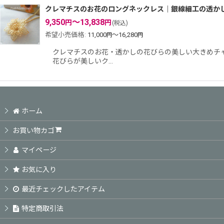
クレマチスのお花のロングネックレス｜銀線細工の透か
9,350
～13,838
円
円
(税込)
希望小売価格
:
11,000
～16,280
円
円
クレマチスのお花・透かしの花びらの美しい大きめチャー
花びらが美しいク…
ホーム
お買い物カゴ
マイページ
お気に入り
最近チェックしたアイテム
特定商取引法