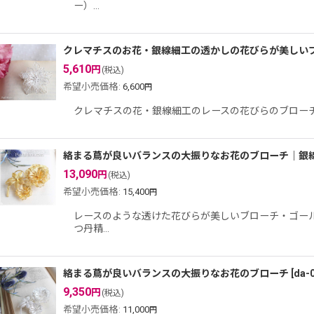
ー）…
クレマチスのお花・銀線細工の透かしの花びらが美しいブロー
5,610
円
(税込)
希望小売価格
:
6,600
円
クレマチスの花・銀線細工のレースの花びらのブローチ【si
絡まる蔦が良いバランスの大振りなお花のブローチ｜銀
13,090
円
(税込)
希望小売価格
:
15,400
円
レースのような透けた花びらが美しいブローチ・ゴールド｜
つ丹精…
絡まる蔦が良いバランスの大振りなお花のブローチ
[
da-0
9,350
円
(税込)
希望小売価格
:
11,000
円