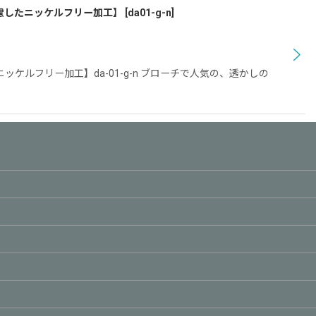
慮したニッケルフリー加工】
[
da01-g-n
]
フリー加工】da-01-g-n ブローチで人気の、透かしの