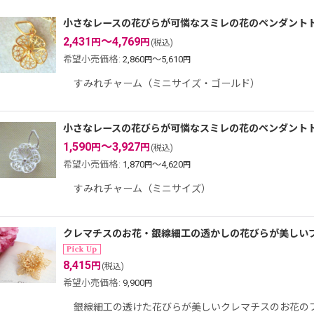
表示数
:
小さなレースの花びらが可憐なスミレの花のペンダント
2,431
～4,769
円
円
(税込)
希望小売価格
:
2,860
～5,610
円
円
並び順
:
すみれチャーム（ミニサイズ・ゴールド）
小さなレースの花びらが可憐なスミレの花のペンダントトップ
1,590
～3,927
円
円
(税込)
希望小売価格
:
1,870
～4,620
円
円
すみれチャーム（ミニサイズ）
クレマチスのお花・銀線細工の透かしの花びらが美しいブロ
8,415
円
(税込)
希望小売価格
:
9,900
円
銀線細工の透けた花びらが美しいクレマチスのお花のブロー