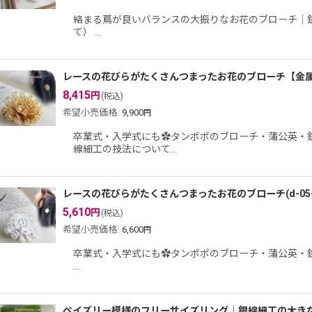
絡まる蔦が良いバランスの大振りなお花のブローチ｜銀線
て） …
レースの花びらがたくさんつまったお花のブローチ【金
8,415
円
(税込)
希望小売価格
:
9,900
円
卒業式・入学式にも✿タンポポのブローチ・蒲公英・銀
線細工の技法について…
レースの花びらがたくさんつまったお花のブローチ(d-05-s
5,610
円
(税込)
希望小売価格
:
6,600
円
卒業式・入学式にも✿タンポポのブローチ・蒲公英・銀線細
…
ペイズリー模様のフリーサイズリング｜銀線細工の大き