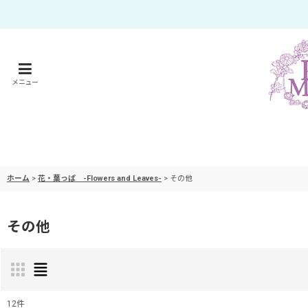
メニュー
ホーム
>
花・葉っぱ -Flowers and Leaves-
>
その他
その他
12
件