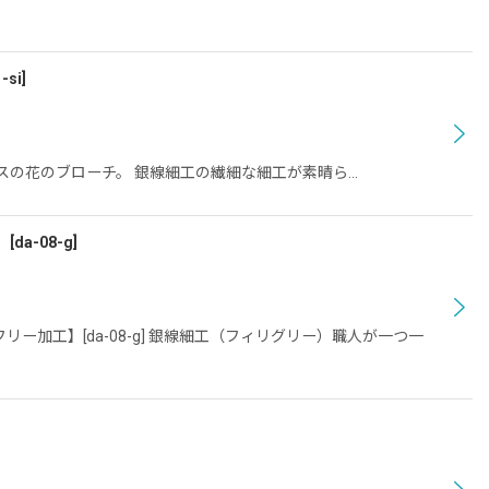
-si
]
マチスの花のブローチ。 銀線細工の繊細な細工が素晴ら…
】
[
da-08-g
]
加工】[da-08-g] 銀線細工（フィリグリー）職人が一つ一