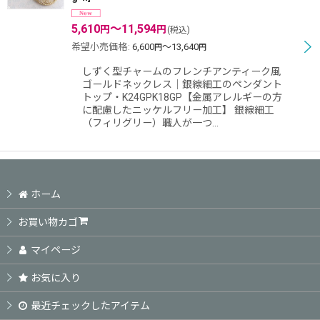
5,610
～11,594
円
円
(税込)
絞り込む
希望小売価格
:
6,600
～13,640
円
円
しずく型チャームのフレンチアンティーク風
ゴールドネックレス｜銀線細工のペンダント
トップ・K24GPK18GP【金属アレルギーの方
に配慮したニッケルフリー加工】 銀線細工
（フィリグリー）職人が一つ…
ホーム
お買い物カゴ
マイページ
お気に入り
最近チェックしたアイテム