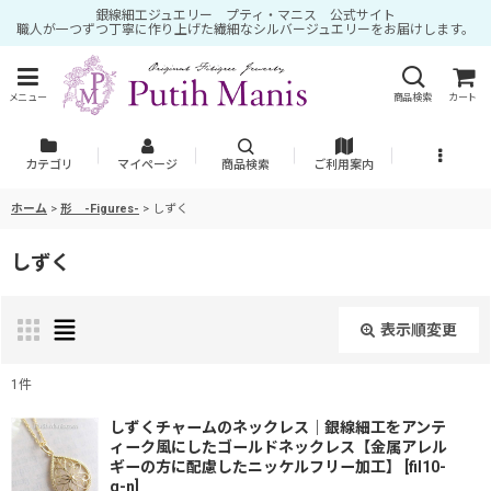
銀線細工ジュエリー プティ・マニス 公式サイト
職人が一つずつ丁寧に作り上げた繊細なシルバージュエリーをお届けします。
メニュー
商品検索
カート
カテゴリ
マイページ
商品検索
ご利用案内
ホーム
>
形 -Figures-
>
しずく
しずく
表示順変更
閉じる
1
件
表示数
:
しずくチャームのネックレス｜銀線細工をアンテ
ィーク風にしたゴールドネックレス【金属アレル
ギーの方に配慮したニッケルフリー加工】
[
fil10-
g-n
]
並び順
: