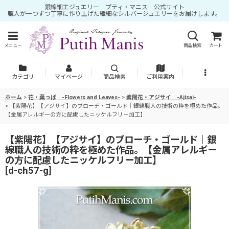
銀線細工ジュエリー プティ・マニス 公式サイト
職人が一つずつ丁寧に作り上げた繊細なシルバージュエリーをお届けします。
メニュー
商品検索
カート
カテゴリ
マイページ
商品検索
ご利用案内
ホーム
>
花・葉っぱ -Flowers and Leaves-
>
紫陽花・アジサイ -Ajisai-
>
【紫陽花】【アジサイ】のブローチ・ゴールド｜銀線職人の技術の粋を極めた作品。
【金属アレルギーの方に配慮したニッケルフリー加工】
【紫陽花】【アジサイ】のブローチ・ゴールド｜銀
線職人の技術の粋を極めた作品。【金属アレルギー
の方に配慮したニッケルフリー加工】
[
d-ch57-g
]