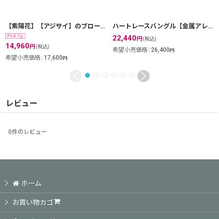
【紫陽花】【アジサイ】のブローチ・silver925・職人の技術の粋を極めた本格的な和風作品。
ハートレースバングル【金属アレルギーの方に配慮したニッケルフリー加工】
22,440
円
(税込)
14,960
円
(税込)
希望小売価格
:
26,400
円
希望小売価格
:
17,600
円
レビュー
0
件のレビュー
ホーム
お買い物カゴ