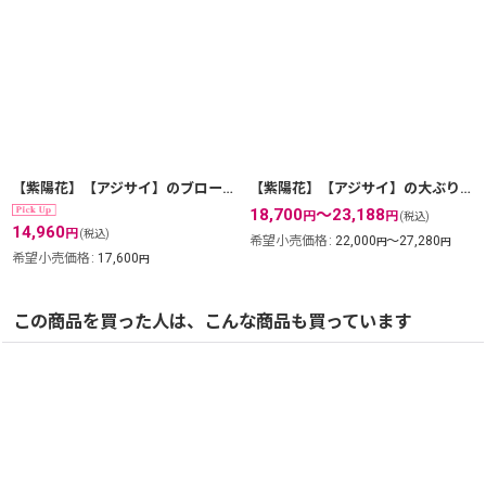
【紫陽花】【アジサイ】のブローチ・silver925・職人の技術の粋を極めた本格的な和風作品。
【紫陽花】【アジサイ】の大ぶりなペンダントトップ・ゴールド：職人の技術の粋を極めた作品。
18,700
～23,188
円
円
(税込)
14,960
円
(税込)
希望小売価格
:
22,000
～27,280
円
円
希望小売価格
:
17,600
円
この商品を買った人は、こんな商品も買っています