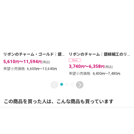
リボンのチャーム・ゴールド｜銀線細工のリボンのネックレス用ペンダントトップ【金属アレルギーの方に配慮したニッケルフリー加工】
リボンのチャーム｜銀線細工のリボンのネックレス用ペンダントトップ【silver925】
5,610
～11,594
円
円
(税込)
3,740
～6,358
円
円
(税込)
希望小売価格
:
6,600
～13,640
円
円
希望小売価格
:
4,400
～7,480
円
円
この商品を買った人は、こんな商品も買っています