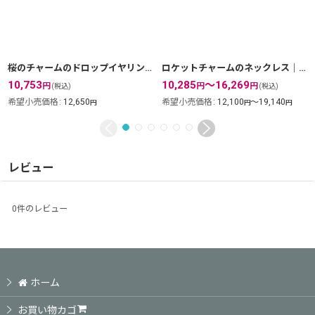
桜のチャームのドロップイヤリング｜銀線細工の透かしの花びら・K24GPK18GP【金属アレルギーの方に配慮したニッケルフリー加工】
ロケットチャームのネックレス｜お気に入りの石が銀線細工のレースの透かしから見えるペンダントトップ・K24GPK18GP【金属アレルギーの方に配慮したニッケルフリー加工】
10,753
10,285
～16,269
円
円
円
(税込)
(税込)
希望小売価格
:
12,650
希望小売価格
:
12,100
～19,140
円
円
円
レビュー
0
件のレビュー
ホーム
お買い物カゴ