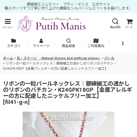
銀線細工ジュエリー プティ・マニス 公式サイト
職人が一つずつ丁寧に作り上げた繊細なシルバージュエリーをお届けします。
メニュー
商品検索
カート
カテゴリ
マイページ
商品検索
ご利用案内
ホーム
>
石・ストーン -Natural Stones and artificial stones-
>
パール
>
リボンの一粒パールネックレス｜銀線細工の透かしのリボンのバチカン・
K24GPK18GP【金属アレルギーの方に配慮したニッケルフリー加工】
リボンの一粒パールネックレス｜銀線細工の透かし
のリボンのバチカン・K24GPK18GP【金属アレルギ
ーの方に配慮したニッケルフリー加工】
[
fil41-g-n
]