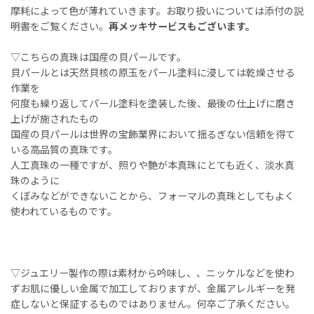
摩耗によって色が薄れていきます。お取り扱いについては添付の説
明書をご覧ください。
再メッキサービスもございます。
▽こちらの真珠は国産の貝パールです。
貝パールとは天然貝核の原玉をパール塗料に浸しては乾燥させる
作業を
何度も繰り返してパール塗料を塗装した後、最後の仕上げに磨き
上げが施されたもの
国産の貝パールは世界の宝飾業界において揺るぎない信頼を得て
いる高品質の真珠です。
人工真珠の一種ですが、照りや艶が本真珠にとても近く、淡水真
珠のように
くぼみなどができないことから、フォーマルの真珠としてもよく
使われているものです。
▽ジュエリー製作の際は素材から吟味し、、ニッケルなどを使わ
ずお肌に優しい金属で加工しておりますが、金属アレルギーを発
症しないと保証するものではありません。何卒ご了承ください。