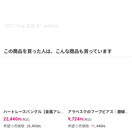
2021.10 up 2026.07. updated
この商品を買った人は、こんな商品も買っています
ハートレースバングル【金属アレルギーの方に配慮したニッケルフリー加工】
アラベスクのフープピアス｜銀線細工でアンティーク風にデザインしたアラベスク模様・K24GPK18GP【金属アレルギーの方に配慮したニッケルフリー加工】
22,440
9,724
円
円
(税込)
(税込)
希望小売価格
:
26,400
希望小売価格
:
11,440
円
円