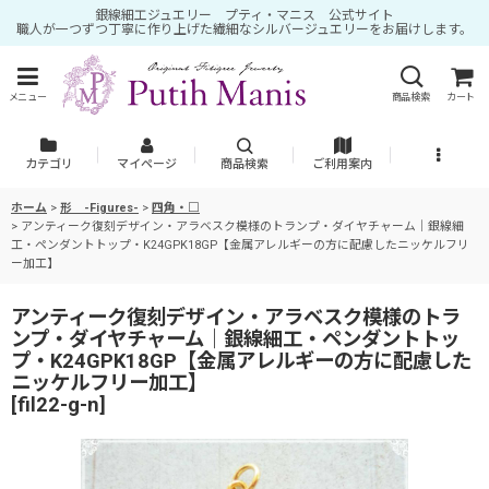
銀線細工ジュエリー プティ・マニス 公式サイト
職人が一つずつ丁寧に作り上げた繊細なシルバージュエリーをお届けします。
メニュー
商品検索
カート
カテゴリ
マイページ
商品検索
ご利用案内
ホーム
>
形 -Figures-
>
四角・□
>
アンティーク復刻デザイン・アラベスク模様のトランプ・ダイヤチャーム｜銀線細
工・ペンダントトップ・K24GPK18GP【金属アレルギーの方に配慮したニッケルフリ
ー加工】
アンティーク復刻デザイン・アラベスク模様のトラ
ンプ・ダイヤチャーム｜銀線細工・ペンダントトッ
プ・K24GPK18GP【金属アレルギーの方に配慮した
ニッケルフリー加工】
[
fil22-g-n
]