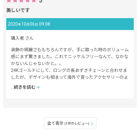
5
美しいです
2020
10
06
09:08
年
月
日
購入者
さん
装飾の綺麗さももちろんですが、手に取った時のボリューム
感にまず驚きました。これでニッケルフリーなんて、なかな
かないんじゃないかと。。
24Kゴールドにして、ロングの長あずきチェーンと合わせま
したが、デザインも相まって海外で買ったアクセサリーのよ
うな雰囲気です。厚いセーターやベストにも合うので、これ
...
続きを読む
から沢山つけたいと思っています。
全て表示
(1件のレビュー)