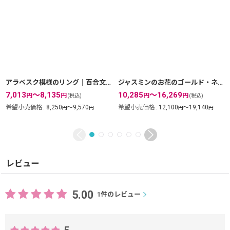
アラベスク模様のリング｜百合文様の透かしがアンティーク風な指輪【金属アレルギーの方に配慮したニッケルフリー加工】
ジャスミンのお花のゴールド・ネックレス【金属アレルギーの方に配慮したニッケルフリー加工】
7,013
～8,135
10,285
～16,269
円
円
円
円
(税込)
(税込)
希望小売価格
:
8,250
～9,570
希望小売価格
:
12,100
～19,140
円
円
円
円
レビュー
5.00
1
件のレビュー