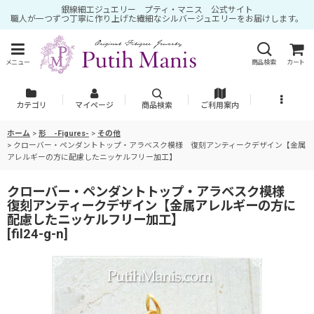
銀線細工ジュエリー プティ・マニス 公式サイト
職人が一つずつ丁寧に作り上げた繊細なシルバージュエリーをお届けします。
メニュー
商品検索
カート
カテゴリ
マイページ
商品検索
ご利用案内
ホーム
>
形 -Figures-
>
その他
>
クローバー・ペンダントトップ・アラベスク模様 復刻アンティークデザイン【金属
アレルギーの方に配慮したニッケルフリー加工】
クローバー・ペンダントトップ・アラベスク模様
復刻アンティークデザイン【金属アレルギーの方に
配慮したニッケルフリー加工】
[
fil24-g-n
]