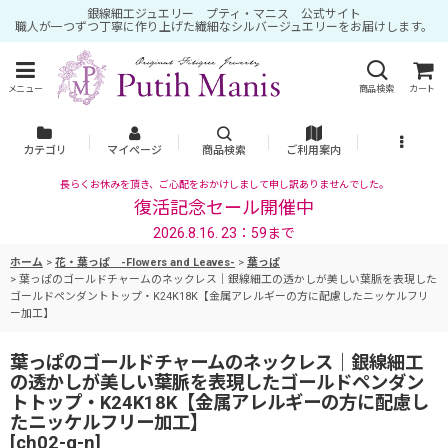
銀線細工ジュエリー プティ・マニス 公式サイト
職人が一つずつ丁寧に作り上げた繊細なシルバージュエリーをお届けします。
メニュー
商品検索
カート
カテゴリ
マイページ
商品検索
ご利用案内
長らくお休みを頂き、ご心配をおかけしまして申し訳ありませんでした。
復活記念セール開催中
2026.8.16. 23：59まで
ホーム
>
花・葉っぱ -Flowers and Leaves-
>
葉っぱ
>
葉っぱのゴールドチャームのネックレス｜銀線細工の透かしが美しい葉脈を表現した
ゴールドペンダントトップ・K24K18K【金属アレルギーの方に配慮したニッケルフリ
ー加工】
葉っぱのゴールドチャームのネックレス｜銀線細工
の透かしが美しい葉脈を表現したゴールドペンダン
トトップ・K24K18K【金属アレルギーの方に配慮し
たニッケルフリー加工】
[
ch02-g-n
]