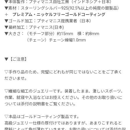
▼本体製作：プティマニス自社工房（インドネシア＋日本）
▼素材：スターリングシルバー925(92.5%以上の純度の銀製品）
＋
プレミアム・ニッケルフリーゴールドコーティング
▼ゴールド加工：プティマニス提携業者（日本）
▼最終加工：プティマニス(日本)
▼大きさ：（モチーフ部分）約15mm 横：約8mm
（チェーン）チェーン線幅1.0mm
▼【ご注意】
▽手作り品のため、完璧にどれもが同じではないことをご了承く
ださいませ。
▽繊細な細工のジュエリーです。装着したまま、激しいスポーツ、
作業、就寝や入浴などはお控えください。その他のお取り扱いに
ついては添付の説明書をご覧ください。
▽本品はゴールドコーティング製品です。
高級ジュエリー仕様の厚付けではありますが、あまりこすれると
摩耗によって色が薄れていきます。お取り扱いについては添付の説