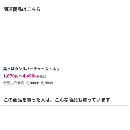
関連商品はこちら
葉っぱのシルバーチャーム・ネックレス｜銀線細工の透かしが美しい葉脈を表現したペンダントトップ【silver925】
1,870
～4,490
円
円
(税込)
希望小売価格
:
2,200
～5,280
円
円
この商品を買った人は、こんな商品も買っています