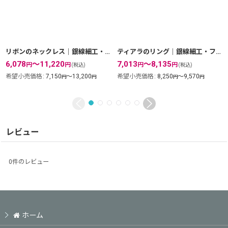
リボンのネックレス｜銀線細工・フィリグリーの透かしが美しいゴールドネックレス【金属アレルギーの方にも配慮したニッケルフリー】
ティアラのリング｜銀線細工・フィリグリーの透かしで王冠を表現したゴールドリング【金属アレルギーの方に配慮したニッケルフリー加工】
6,078
～11,220
7,013
～8,135
円
円
円
円
(税込)
(税込)
希望小売価格
:
7,150
～13,200
希望小売価格
:
8,250
～9,570
円
円
円
円
レビュー
0
件のレビュー
ホーム