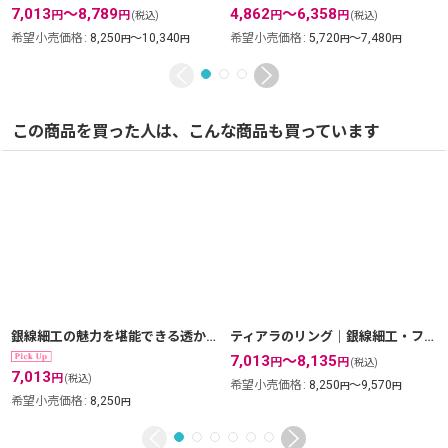
7,013
～8,789
4,862
～6,358
円
円
円
円
(税込)
(税込)
希望小売価格
:
8,250
～10,340
希望小売価格
:
5,720
～7,480
円
円
円
円
この商品を買った人は、こんな商品も買っています
銀線細工の魅力を堪能できる透かしレースのフープピアスsilver925【フィリグリー・銀線細工】silver925
ティアラのリング｜銀線細工・フィリグリーの透かしで王冠を表現したゴールドリング【金属アレルギーの方に配慮したニッケルフリー加工】
7,013
～8,135
円
円
(税込)
7,013
円
(税込)
希望小売価格
:
8,250
～9,570
円
円
希望小売価格
:
8,250
円