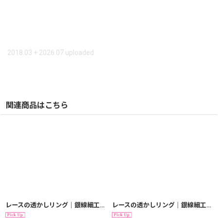
2018.03 + 2026.07 uploaded
関連商品はこちら
レースの透かしリング｜銀線細工の透かしの繊細さを堪能できるシンプルリング。1号〜18号まで。【金属アレルギーの方に配慮したニッケルフリー加工】
レースの透かしリング｜銀線細工の透かしの繊細さを堪能できるシンプルリング。1号〜18号まで。【silver925】