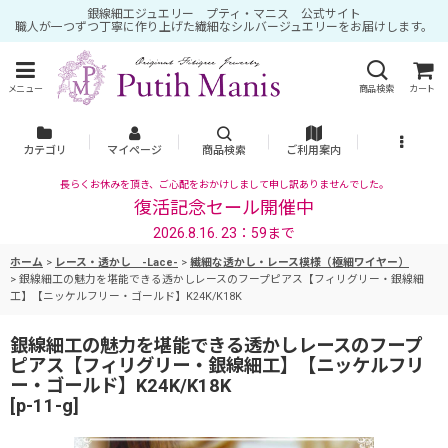
銀線細工ジュエリー プティ・マニス 公式サイト
職人が一つずつ丁寧に作り上げた繊細なシルバージュエリーをお届けします。
メニュー
商品検索
カート
カテゴリ
マイページ
商品検索
ご利用案内
長らくお休みを頂き、ご心配をおかけしまして申し訳ありませんでした。
復活記念セール開催中
2026.8.16. 23：59まで
ホーム
>
レース・透かし -Lace-
>
繊細な透かし・レース模様（極細ワイヤー）
>
銀線細工の魅力を堪能できる透かしレースのフープピアス【フィリグリー・銀線細
工】【ニッケルフリー・ゴールド】K24K/K18K
銀線細工の魅力を堪能できる透かしレースのフープ
ピアス【フィリグリー・銀線細工】【ニッケルフリ
ー・ゴールド】K24K/K18K
[
p-11-g
]