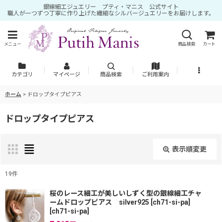
銀線細工ジュエリー プティ・マニス 公式サイト
職人が一つずつ丁寧に作り上げた繊細なシルバージュエリーをお届けします。
メニュー
商品検索
カート
カテゴリ
マイページ
商品検索
ご利用案内
ホーム
>
ドロップタイプピアス
ドロップタイプピアス
表示順変更
閉じる
19
件
表示数
:
桜のレース細工が美しいしずく型の銀線細工チャ
ームドロップピアス silver925 [ch71-si-pa]
[
ch71-si-pa
]
並び順
: