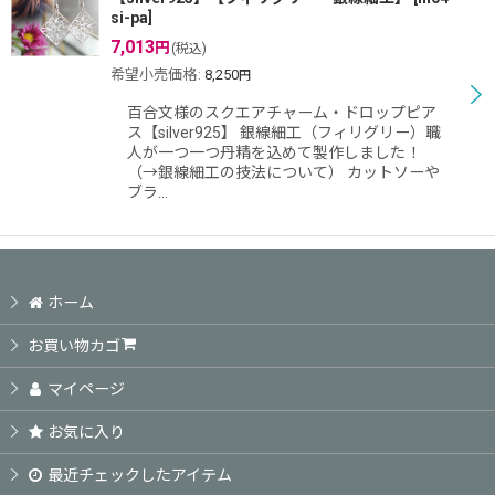
si-pa
]
7,013
円
(税込)
希望小売価格
:
8,250
円
百合文様のスクエアチャーム・ドロップピア
ス【silver925】 銀線細工（フィリグリー）職
人が一つ一つ丹精を込めて製作しました！
（→銀線細工の技法について） カットソーや
ブラ…
ホーム
お買い物カゴ
マイページ
お気に入り
最近チェックしたアイテム