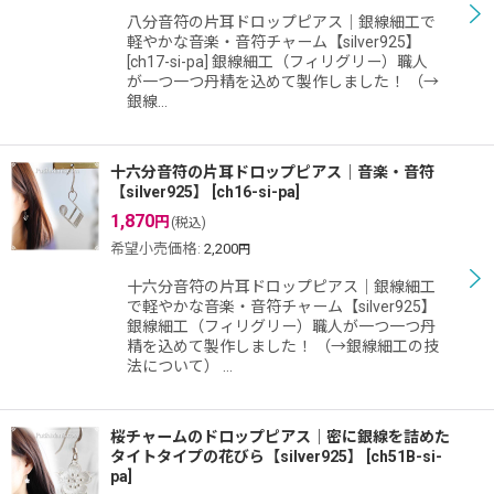
八分音符の片耳ドロップピアス｜銀線細工で
軽やかな音楽・音符チャーム【silver925】
[ch17-si-pa] 銀線細工（フィリグリー）職人
が一つ一つ丹精を込めて製作しました！ （→
銀線…
十六分音符の片耳ドロップピアス｜音楽・音符
【silver925】
[
ch16-si-pa
]
1,870
円
(税込)
希望小売価格
:
2,200
円
十六分音符の片耳ドロップピアス｜銀線細工
で軽やかな音楽・音符チャーム【silver925】
銀線細工（フィリグリー）職人が一つ一つ丹
精を込めて製作しました！ （→銀線細工の技
法について） …
桜チャームのドロップピアス｜密に銀線を詰めた
タイトタイプの花びら【silver925】
[
ch51B-si-
pa
]