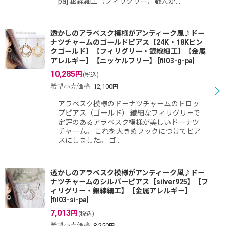
pa] 銀線細工（フィリグリー）職人が…
透かしのアラベスク模様がアンティーク風♪ドー
ナツチャームのゴールドピアス【24K・18Kピン
クゴールド】【フィリグリー・銀線細工】【金属
アレルギー】【ニッケルフリー】
[
fil03-g-pa
]
10,285
円
(税込)
希望小売価格
:
12,100
円
アラベスク模様のドーナツチャームのドロッ
プピアス（ゴールド） 繊細なフィリグリーで
定評のあるアラベスク模様が美しいドーナツ
チャーム。 これを大きめフックにつけてピア
スにしました。 ゴ…
透かしのアラベスク模様がアンティーク風♪ドー
ナツチャームのシルバーピアス【silver925】【フ
ィリグリー・銀線細工】【金属アレルギー】
[
fil03-si-pa
]
7,013
円
(税込)
希望小売価格
:
8,250