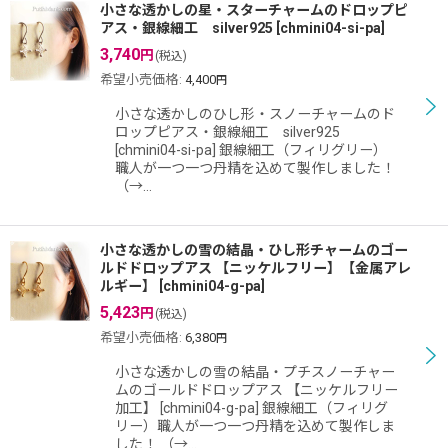
小さな透かしの星・スターチャームのドロップピ
アス・銀線細工 silver925
[
chmini04-si-pa
]
3,740
円
(税込)
希望小売価格
:
4,400
円
小さな透かしのひし形・スノーチャームのド
ロップピアス・銀線細工 silver925
[chmini04-si-pa] 銀線細工（フィリグリー）
職人が一つ一つ丹精を込めて製作しました！
（→…
小さな透かしの雪の結晶・ひし形チャームのゴー
ルドドロップアス 【ニッケルフリー】【金属アレ
ルギー】
[
chmini04-g-pa
]
5,423
円
(税込)
希望小売価格
:
6,380
円
小さな透かしの雪の結晶・プチスノーチャー
ムのゴールドドロップアス 【ニッケルフリー
加工】 [chmini04-g-pa] 銀線細工（フィリグ
リー）職人が一つ一つ丹精を込めて製作しま
した！ （→…