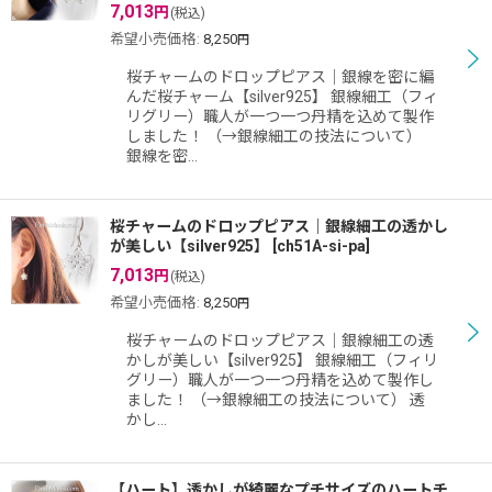
7,013
円
(税込)
希望小売価格
:
8,250
円
桜チャームのドロップピアス｜銀線を密に編
んだ桜チャーム【silver925】 銀線細工（フィ
リグリー）職人が一つ一つ丹精を込めて製作
しました！ （→銀線細工の技法について）
銀線を密…
桜チャームのドロップピアス｜銀線細工の透かし
が美しい【silver925】
[
ch51A-si-pa
]
7,013
円
(税込)
希望小売価格
:
8,250
円
桜チャームのドロップピアス｜銀線細工の透
かしが美しい【silver925】 銀線細工（フィリ
グリー）職人が一つ一つ丹精を込めて製作し
ました！ （→銀線細工の技法について） 透
かし…
【ハート】透かしが綺麗なプチサイズのハートチ