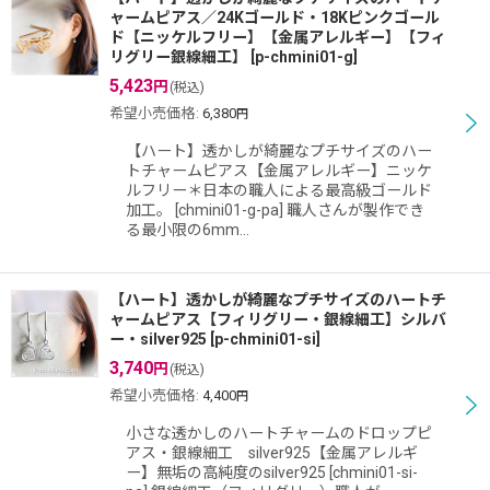
ャームピアス／24Kゴールド・18Kピンクゴール
ド【ニッケルフリー】【金属アレルギー】【フィ
リグリー銀線細工】
[
p-chmini01-g
]
5,423
円
(税込)
希望小売価格
:
6,380
円
【ハート】透かしが綺麗なプチサイズのハー
トチャームピアス【金属アレルギー】ニッケ
ルフリー＊日本の職人による最高級ゴールド
加工。 [chmini01-g-pa] 職人さんが製作でき
る最小限の6mm…
【ハート】透かしが綺麗なプチサイズのハートチ
ャームピアス【フィリグリー・銀線細工】シルバ
ー・silver925
[
p-chmini01-si
]
3,740
円
(税込)
希望小売価格
:
4,400
円
小さな透かしのハートチャームのドロップピ
アス・銀線細工 silver925【金属アレルギ
ー】無垢の高純度のsilver925 [chmini01-si-