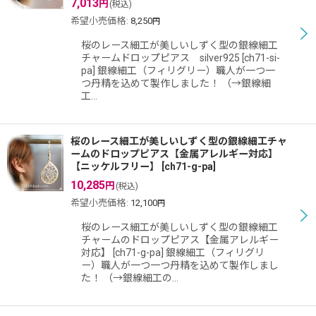
7,013
円
(税込)
希望小売価格
:
8,250
円
絞り込む
桜のレース細工が美しいしずく型の銀線細工
チャームドロップピアス silver925 [ch71-si-
pa] 銀線細工（フィリグリー）職人が一つ一
つ丹精を込めて製作しました！ （→銀線細
工…
桜のレース細工が美しいしずく型の銀線細工チャ
ームのドロップピアス【金属アレルギー対応】
【ニッケルフリー】
[
ch71-g-pa
]
10,285
円
(税込)
希望小売価格
:
12,100
円
桜のレース細工が美しいしずく型の銀線細工
チャームのドロップピアス【金属アレルギー
対応】 [ch71-g-pa] 銀線細工（フィリグリ
ー）職人が一つ一つ丹精を込めて製作しまし
た！ （→銀線細工の…