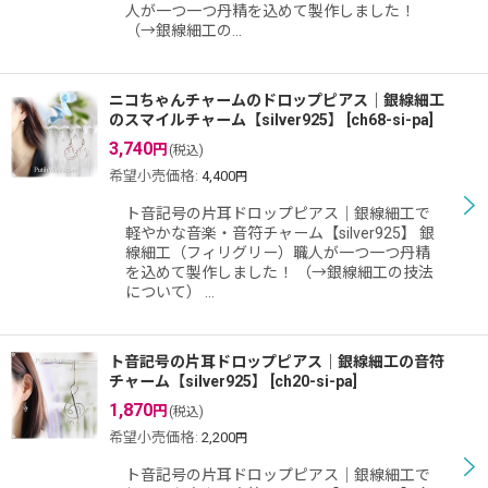
人が一つ一つ丹精を込めて製作しました！
（→銀線細工の…
ニコちゃんチャームのドロップピアス｜銀線細工
のスマイルチャーム【silver925】
[
ch68-si-pa
]
3,740
円
(税込)
希望小売価格
:
4,400
円
ト音記号の片耳ドロップピアス｜銀線細工で
軽やかな音楽・音符チャーム【silver925】 銀
線細工（フィリグリー）職人が一つ一つ丹精
を込めて製作しました！ （→銀線細工の技法
について） …
ト音記号の片耳ドロップピアス｜銀線細工の音符
チャーム【silver925】
[
ch20-si-pa
]
1,870
円
(税込)
希望小売価格
:
2,200
円
ト音記号の片耳ドロップピアス｜銀線細工で