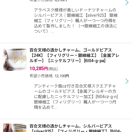
円
アラベスク模様が美しいドーナツチャームの
シルバーピアス｜銀線細工【silver925】 銀線
細工（フィリグリー）職人が一つ一つ丹精を
込めて製作しました！ （→銀線細工の技法に
ついて） …
百合文様の透かしチャーム、ゴールドピアス
【24K】【フィリグリー・銀線細工】【金属アレ
ルギー】【ニッケルフリー】
[
fil04-g-pa
]
10,285
円
(税込)
希望小売価格
:
12,100
円
アンティーク風cz付き百合文様スクエアチャ
ームのゴールドピアス【金属アレルギーの方
に配慮したニッケルフリー加工】[fil04cz-g-n]
銀線細工（フィリグリー）職人が一つ一つ丹
精を込めて…
百合文様の透かしチャーム、シルバーピアス
【silver925】【フィリグリー・銀線細工】
[
fil04-