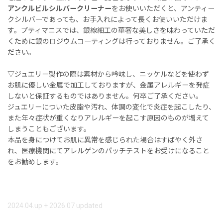
アンクルビルシルバークリーナー
をお使いいただくと、アンティー
クシルバーであっても、お手入れによって長くお使いいただけま
す。プティマニスでは、銀線細工の華奢な美しさを味わっていただ
くために銀のロジウムコーティングは行っておりません。ご了承く
ださい。
▽ジュエリー製作の際は素材から吟味し、ニッケルなどを使わず
お肌に優しい金属で加工しておりますが、金属アレルギーを発症
しないと保証するものではありません。何卒ご了承ください。
ジュエリーについた皮脂や汚れ、体調の変化で炎症を起こしたり、
また年々症状が重くなりアレルギーを起こす原因のものが増えて
しまうこともございます。
本品を身につけてお肌に異常を感じられた場合はすばやく外さ
れ、医療機関にてアレルゲンのパッチテストをお受けになること
をお勧めします。
2024.04.up + 2026.07 updated