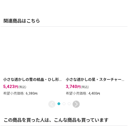
関連商品はこちら
小さな透かしの雪の結晶・ひし形チャームのゴールドドロップアス 【ニッケルフリー】【金属アレルギー】
小さな透かしの星・スターチャームのドロップピアス・銀線細工 silver925
5,423
3,740
円
円
(税込)
(税込)
希望小売価格
:
6,380
希望小売価格
:
4,400
円
円
この商品を買った人は、こんな商品も買っています