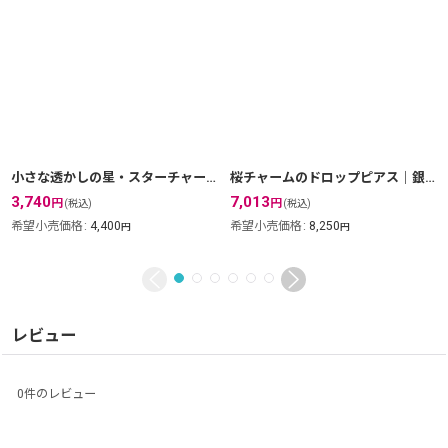
小さな透かしの星・スターチャームのドロップピアス・銀線細工 silver925
桜チャームのドロップピアス｜銀線細工の透かしが美しい【silver925】
3,740
7,013
円
円
(税込)
(税込)
希望小売価格
:
4,400
希望小売価格
:
8,250
円
円
レビュー
0
件のレビュー