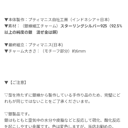
▼本体製作：プティマニス自社工房（インドネシア＋日本）
▼素材：（銀線細工チャーム）
スターリングシルバー925（92.5%
以上の純度の銀 混ぜ金は銅）
▼最終組立：プティマニス(日本)
▼チャーム大きさ：（モチーフ部分）約6mm
▼【ご注意】
▽型を持たずに銀線から製作している手作り品のため、完璧にど
れもが同じではないことをご了承くださいませ。
▽銀製品です。
銀はもともと空気中の水分や皮脂などと反応して硫化、酸化反応
を起こしやすい金属です。色は変色しますが、当店お勧めの、