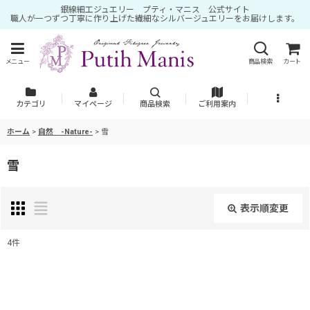
銀線細工ジュエリー プティ・マニス 公式サイト
職人が一つずつ丁寧に作り上げた繊細なシルバージュエリーをお届けします。
メニュー
商品検索
カート
カテゴリ
マイページ
商品検索
ご利用案内
ホーム
>
自然 -Nature-
>
雪
雪
表示順変更
閉じる
4
件
表示数
:
並び順
: