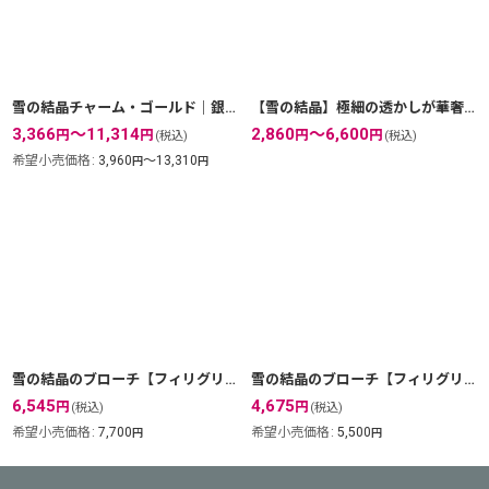
絞り込む
雪の結晶チャーム・ゴールド｜銀線細工の雪の結晶ペンダントトップ【金属アレルギーの方に配慮したニッケルフリー加工】
【雪の結晶】極細の透かしが華奢で繊細♪スノーフレークの銀線細工ペンダントトップ・シルバーネックレス【silver925】
3,366
～11,314
2,860
～6,600
円
円
円
円
(税込)
(税込)
希望小売価格
:
3,960
～13,310
円
円
雪の結晶のブローチ【フィリグリー・銀線細工】(ヴェルメイユ・24Kピュアゴールド)
雪の結晶のブローチ【フィリグリー・銀線細工】(シルバー/silver925)
6,545
4,675
円
円
(税込)
(税込)
希望小売価格
:
7,700
希望小売価格
:
5,500
円
円