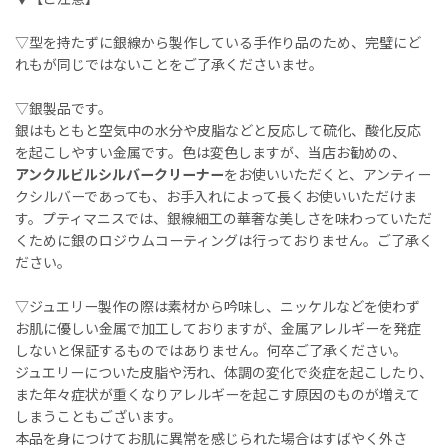
▽型を持たずに銀線から製作している手作り品のため、完璧にど
れもが同じではないことをご了承くださいませ。
▽銀製品です。
銀はもともと空気中の水分や皮脂などと反応して硫化、酸化反応
を起こしやすい金属です。色は変色しますが、当店お勧めの、
アンクルビルシルバークリーナー
をお使いいただくと、アンティー
クシルバーであっても、お手入れによって長くお使いいただけま
す。プティマニスでは、銀線細工の華奢な美しさを味わっていただ
くために銀のロジウムコーティングは行っておりません。ご了承く
ださい。
▽ジュエリー製作の際は素材から吟味し、ニッケルなどを使わず
お肌に優しい金属で加工しておりますが、金属アレルギーを発症
しないと保証するものではありません。何卒ご了承ください。
ジュエリーについた皮脂や汚れ、体調の変化で炎症を起こしたり、
また年々症状が重くなりアレルギーを起こす原因のものが増えて
しまうこともございます。
本品を身につけてお肌に異常を感じられた場合はすばやく外さ