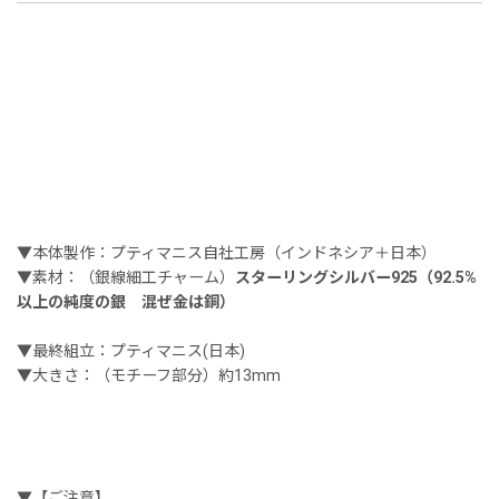
▼本体製作：プティマニス自社工房（インドネシア＋日本）
▼素材：（銀線細工チャーム）
スターリングシルバー925（92.5%
以上の純度の銀 混ぜ金は銅）
▼最終組立：プティマニス(日本)
▼大きさ：（モチーフ部分）約13mm
▼【ご注意】