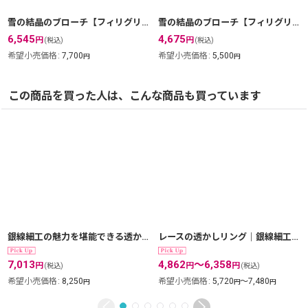
雪の結晶のブローチ【フィリグリー・銀線細工】(ヴェルメイユ・24Kピュアゴールド)
雪の結晶のブローチ【フィリグリー・銀線細工】(シルバー/silver925)
6,545
4,675
円
円
(税込)
(税込)
希望小売価格
:
7,700
希望小売価格
:
5,500
円
円
この商品を買った人は、こんな商品も買っています
銀線細工の魅力を堪能できる透かしレースのフープピアスsilver925【フィリグリー・銀線細工】silver925
レースの透かしリング｜銀線細工の透かしの繊細さを堪能できるシンプルリング。1号〜18号まで。【silver925】
7,013
4,862
～6,358
円
円
円
(税込)
(税込)
希望小売価格
:
8,250
希望小売価格
:
5,720
～7,480
円
円
円