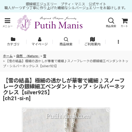
銀線細工ジュエリー プティ・マニス 公式サイト
職人が一つずつ丁寧に作り上げた繊細なシルバージュエリーをお届けします。
メニュー
商品検索
カート
カテゴリ
マイページ
商品検索
ご利用案内
ホーム
>
自然 -Nature-
>
雪
>
【雪の結晶】極細の透かしが華奢で繊細♪スノーフレークの銀線細工ペンダントトッ
プ・シルバーネックレス【silver925】
【雪の結晶】極細の透かしが華奢で繊細♪スノーフ
レークの銀線細工ペンダントトップ・シルバーネッ
クレス【silver925】
[
ch21-si-n
]