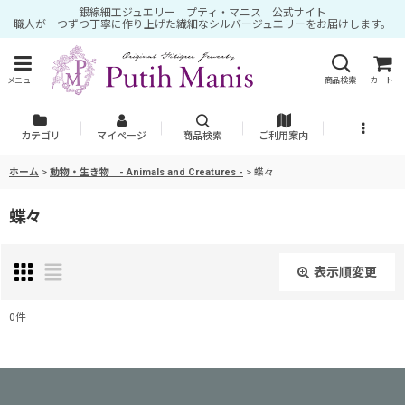
銀線細工ジュエリー プティ・マニス 公式サイト
職人が一つずつ丁寧に作り上げた繊細なシルバージュエリーをお届けします。
メニュー
商品検索
カート
カテゴリ
マイページ
商品検索
ご利用案内
ホーム
>
動物・生き物 - Animals and Creatures -
>
蝶々
蝶々
表示順変更
閉じる
0
件
表示数
:
並び順
: