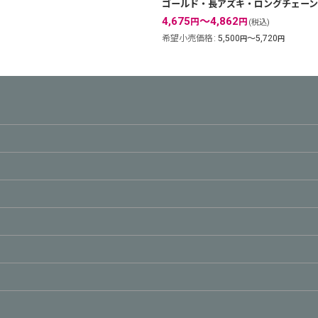
ゴールド・長アズキ・ロングチェーン6
4,675
～4,862
円
円
(税込)
希望小売価格
:
5,500
～5,720
円
円