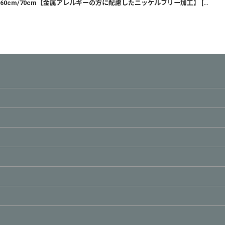
0cm/70cm【金属アレルギーの方に配慮したニッケルフリー加工】
[
00nl02