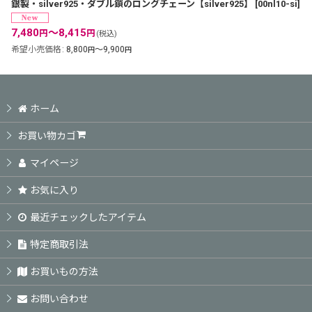
銀製・silver925・ダブル鎖のロングチェーン【silver925】
[
00nl10-si
]
7,480
～8,415
円
円
(税込)
希望小売価格
:
8,800
～9,900
円
円
ホーム
お買い物カゴ
マイページ
お気に入り
最近チェックしたアイテム
特定商取引法
お買いもの方法
お問い合わせ