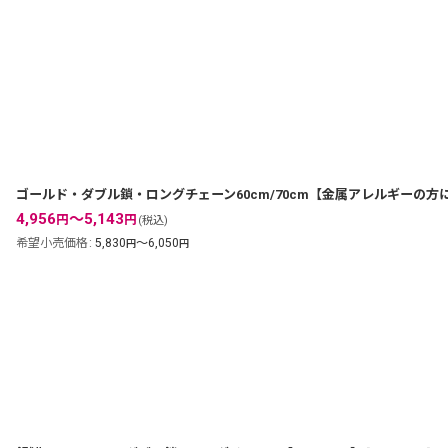
表示数
:
並び順
:
ゴールド・ダブル鎖・ロングチェーン60cm/70cm【金属アレルギーの
4,956
～5,143
円
円
(税込)
希望小売価格
:
5,830
～6,050
円
円