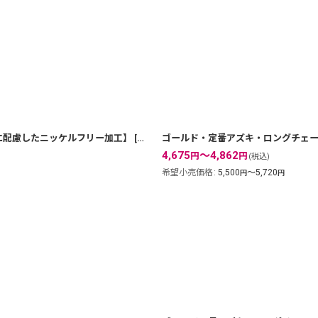
絞り込む
方に配慮したニッケルフリー加工】
[
00nl03-g
]
4,675
～4,862
円
円
(税込)
希望小売価格
:
5,500
～5,720
円
円