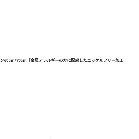
ゴールド・定番アズキ・ロングチェーン60cm/70cm【金属アレルギーの方に配慮したニッケルフリー加工】
[
00nl