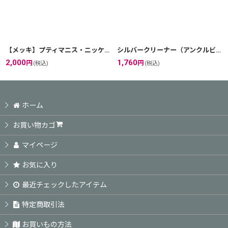
絞り込む
【メッキ】プティマニス・ニッケルフリーゴールドコーティング/K24K/K18K/ピンクゴールド/ニッケルフリー
シルバークリーナー（アンクルビル・ミニキット）silver925、銀製品のお手入れに必携
2,000
1,760
円
円
(税込)
(税込)
ホーム
お買い物カゴ
マイページ
お気に入り
最近チェックしたアイテム
特定商取引法
お買いもの方法