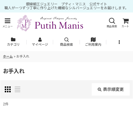
銀線細工ジュエリー プティ・マニス 公式サイト
職人が一つずつ丁寧に作り上げた繊細なシルバージュエリーをお届けします。
メニュー
商品検索
カート
カテゴリ
マイページ
商品検索
ご利用案内
ホーム
>
お手入れ
お手入れ
表示順変更
閉じる
2
件
表示数
:
並び順
: