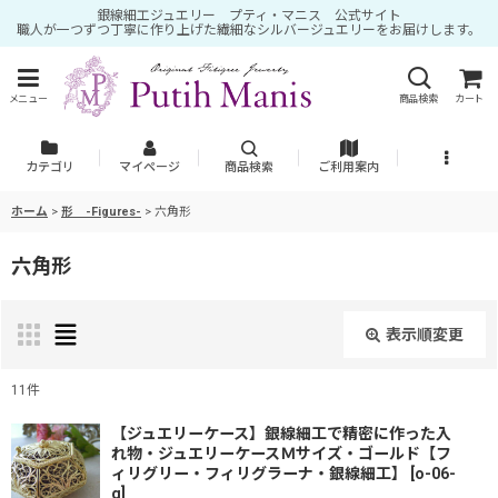
銀線細工ジュエリー プティ・マニス 公式サイト
職人が一つずつ丁寧に作り上げた繊細なシルバージュエリーをお届けします。
メニュー
商品検索
カート
カテゴリ
マイページ
商品検索
ご利用案内
ホーム
>
形 -Figures-
>
六角形
六角形
表示順変更
閉じる
11
件
表示数
:
【ジュエリーケース】銀線細工で精密に作った入
れ物・ジュエリーケースＭサイズ・ゴールド【フ
ィリグリー・フィリグラーナ・銀線細工】
[
o-06-
g
]
並び順
: