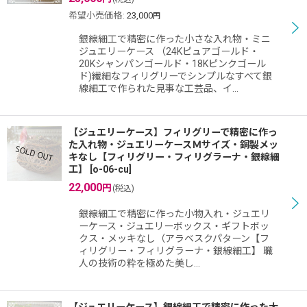
希望小売価格
:
23,000
円
銀線細工で精密に作った小さな入れ物・ミニ
ジュエリーケース （24Kピュアゴールド・
20Kシャンパンゴールド・18Kピンクゴール
ド)繊細なフィリグリーでシンプルなすべて銀
線細工で作られた見事な工芸品、イ…
【ジュエリーケース】フィリグリーで精密に作っ
た入れ物・ジュエリーケースＭサイズ・銅製メッ
キなし【フィリグリー・フィリグラーナ・銀線細
工】
[
o-06-cu
]
22,000
円
(税込)
銀線細工で精密に作った小物入れ・ジュエリ
ーケース・ジュエリーボックス・ギフトボッ
クス・メッキなし（アラベスクパターン【フ
ィリグリー・フィリグラーナ・銀線細工】 職
人の技術の粋を極めた美し…